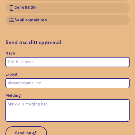
24 14 98 20
Se all kontaktinfo
Send oss ditt spørsmål
Navn
E-post
Melding
Send inn