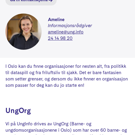
Gå til kontaktskjema
Ameline
Informasjonsrådgiver
ameline@ung.info
24 14 98 20
I Oslo kan du finne organisasjoner for nesten alt, fra politikk
til dataspill og fra friluftsliv til sjakk. Det er bare fantasien
som setter grenser, og dersom du ikke finner en organisasjon
som passer for deg kan du jo starte en!
UngOrg
Vi på UngInfo drives av UngOrg (Barne- og
ungdomsorganisasjonene i Oslo) som har over 60 barne- og