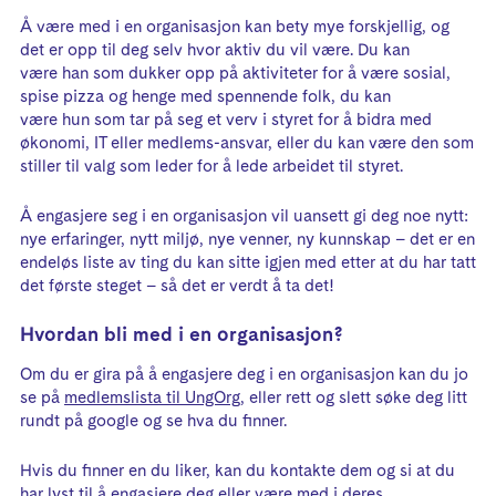
Å være med i en organisasjon kan bety mye forskjellig, og
det er opp til deg selv hvor aktiv du vil være. Du kan
være han som dukker opp på aktiviteter for å være sosial,
spise pizza og henge med spennende folk, du kan
være hun som tar på seg et verv i styret for å bidra med
økonomi, IT eller medlems-ansvar, eller du kan være den som
stiller til valg som leder for å lede arbeidet til styret.
Å engasjere seg i en organisasjon vil uansett gi deg noe nytt:
nye erfaringer, nytt miljø, nye venner, ny kunnskap – det er en
endeløs liste av ting du kan sitte igjen med etter at du har tatt
det første steget – så det er verdt å ta det!
Hvordan bli med i en organisasjon?
Om du er gira på å engasjere deg i en organisasjon kan du jo
se på
medlemslista til UngOrg
, eller rett og slett søke deg litt
rundt på google og se hva du finner.
​Hvis du finner en du liker, kan du kontakte dem og si at du
har lyst til å engasjere deg eller være med i deres